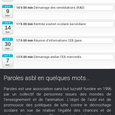
SEP
14 h 00 min
Démarrage des remédiations (RAD)
9
mer
SEP
17 h 00 min
Rentrée soutien scolaire secondaire
14
lun
SEP
17 h 00 min
Réunion d'informations CEB (pare...
30
mer
OCT
13 h 00 min
Démarrage atelier CEB mercredis
7
mer
Paroles asbl en quelques mots...
Paroles est une association sans but lucratif fondée en 1996
par un collectif de personnes issues des mondes de
l'enseignement et de l'animation. L'objet de l'asbl est de
promouvoir des politiques de lutte contre le décrochage
scolaire en vue de réaliser l'égalité des chances et de